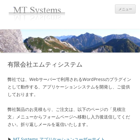
コ
ン
メニュー
テ
ン
ツ
へ
ス
キ
ッ
プ
有限会社エムティシステム
弊社では、Webサーバーで利用されるWordPressのプラグイン
として動作する、アプリケーションシステムを開発し、ご提供
しております。
弊社製品のお見積もり、ご注文は、以下のページの「見積注
文」メニューからフォームページへ移動し入力後送信してくだ
さい。折り返しメールを返信いたします。
▶
MT Systems アプリケーションユーザーサイト