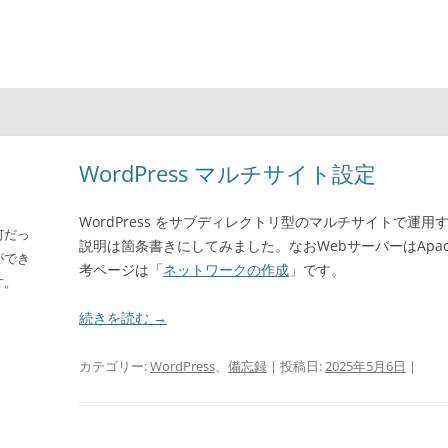
WordPress マルチサイト設定
WordPress をサブディレクトリ型のマルチサイトで運
何だっ
説明は箇条書きにしてみました。なおWebサーバーはApache
ができ
考ページは「
ネットワークの作成
」です。
す。
続きを読む
→
カテゴリー:
WordPress
、
備忘録
| 投稿日:
2025年5月6日
|