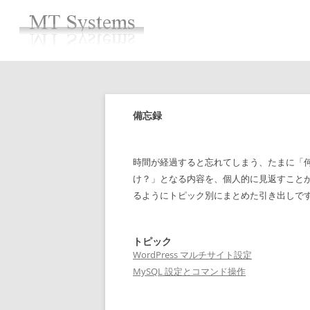
コ
ン
テ
ン
ツ
へ
ス
キ
ッ
プ
備忘録
時間が経過すると忘れてしまう、たまに「
け？」となる内容を、個人的に見返すこと
るようにトピック別にまとめた引き出しで
トピック
WordPress マルチサイト設定
MySQL 設定とコマンド操作